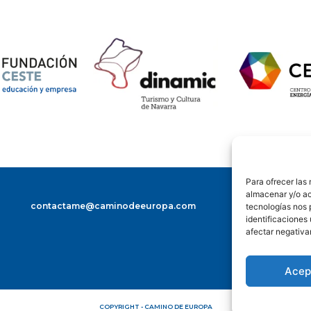
Para ofrecer las
almacenar y/o ac
contactame@caminodeeuropa.com
tecnologías nos 
identificaciones 
afectar negativa
Acep
COPYRIGHT - CAMINO DE EUROPA