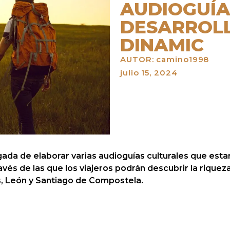
AUDIOGUÍA
DESARROL
DINAMIC
AUTOR:
camino1998
julio 15, 2024
ada de elaborar varias audioguías culturales que esta
avés de las que los viajeros podrán descubrir la riquez
 León y Santiago de Compostela.